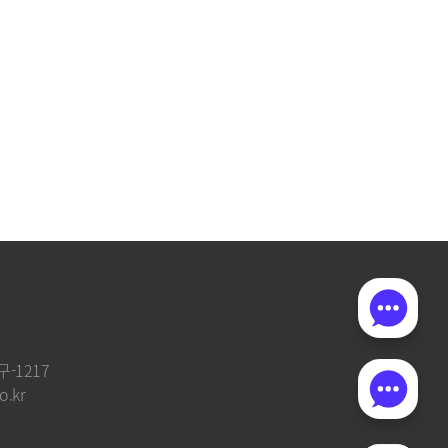
-1217
o.kr